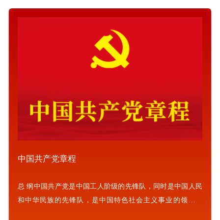
中国共产党章程
总 纲中国共产党是中国工人阶级的先锋队，同时是中国人民
和中华民族的先锋队，是中国特色社会主义事业的领导核
心，代表中国先进生产力的发展要求，代表中国先进文化的