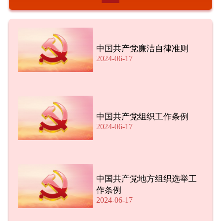
前进方向，代表中国最广大人民的根本利益。党的最高理想
和最终目标是实现共产主义。中国共产党以马克思列宁主
义、毛泽东思想、邓小平理论、“三个代表”重要思想、科学发
中国共产党廉洁自律准则
展观、习近平新时代中国特色社会主义思想作为自己的行动
2024-06-17
指南。马克思列宁主义揭示了人类社会
中国共产党组织工作条例
2024-06-17
中国共产党地方组织选举工
作条例
2024-06-17